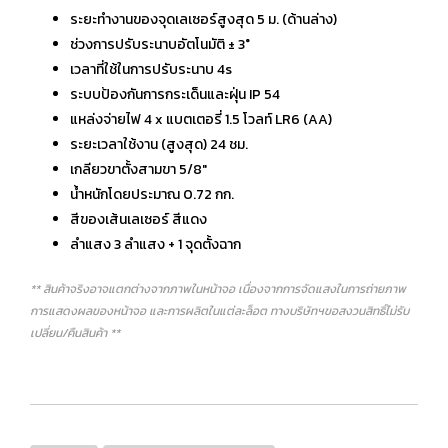
ระยะทำงานของจุดเลเซอร์สูงสุด 5 ม. (ด้านล่าง)
ช่วงการปรับระนาบอัตโนมัติ ± 3°
เวลาที่ใช้ในการปรับระนาบ 4s
ระบบป้องกันการกระเด็นและฝุ่น IP 54
แหล่งจ่ายไฟ 4 x แบตเตอรี่ 1.5 โวลท์ LR6 (AA)
ระยะเวลาใช้งาน (สูงสุด) 24 ชม.
เกลียวขาตั้งสามขา 5/8"
น้ำหนักโดยประมาณ 0.72 กก.
สีของเส้นเลเซอร์ สีแดง
ลำแสง 3 ลำแสง + 1 จุดตั้งฉาก
** สินค้าจริงอาจแตกต่างจากภาพในหน้าจอ เนื่องจากการจัดแสงในการถ่ายภาพ
การแสดงผลของหน้าจอ และการผลิตในแต่ละล็อต ทางบริษัทฯขอสงวนสิทธิ์ไม่รับ
เปลี่ยน/คืนสินค้า **