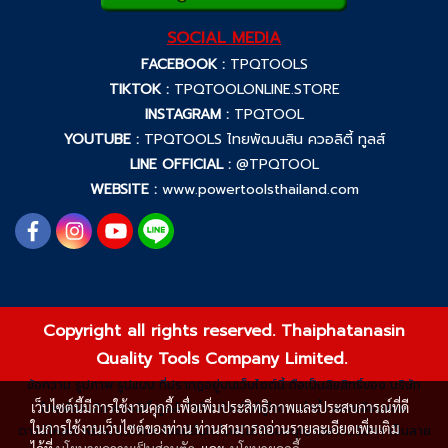
SOCIAL MEDIA
FACEBOOK :
TPQTOOLS
TIKTOK :
TPQTOOLONLINE.STORE
INSTAGRAM :
TPQTOOL
YOUTUBE :
TPQTOOLS ไทยพัฒนสิน ควอลิตี้ ทูลส์
LINE OFFICIAL :
@TPQTOOL
WEBSITE :
www.powertoolsthailand.com
Copyright all rights reserved. Thaiphatanasin
Quality Tools Company Limited.
ข้อความ รูปภาพ รูปแบบ ที่ปรากฏอยู่บนเว็บไซต์นี้ ถือเป็นลิขสิทธิ์ของ บริษัท
เว็บไซต์นี้มีการใช้งานคุกกี้ เพื่อเพิ่มประสิทธิภาพและประสบการณ์ที่ดี
ไทยพัฒนสิน ควอลิตี้ ทูลส์ จำกัด ห้ามมิให้ผู้ใดกระทำซ้ำ ลอกเลียนแบบ
ในการใช้งานเว็บไซต์ของท่าน ท่านสามารถอ่านรายละเอียดเพิ่มเติม
ดาวน์โหลด หรือนำไปใช้ประโยชน์อื่นใดโดยไม่ได้รับอนุญาตจากบริษัทฯ เป็นลาย