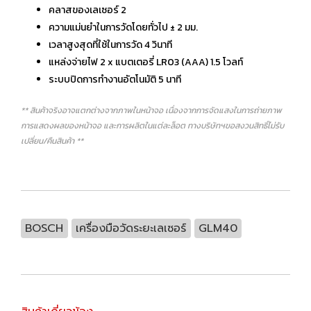
คลาสของเลเซอร์ 2
ความแม่นยำในการวัดโดยทั่วไป ± 2 มม.
เวลาสูงสุดที่ใช้ในการวัด 4 วินาที
แหล่งจ่ายไฟ 2 x แบตเตอรี่ LR03 (AAA) 1.5 โวลท์
ระบบปิดการทำงานอัตโนมัติ 5 นาที
** สินค้าจริงอาจแตกต่างจากภาพในหน้าจอ เนื่องจากการจัดแสงในการถ่ายภาพ
การแสดงผลของหน้าจอ และการผลิตในแต่ละล็อต ทางบริษัทฯขอสงวนสิทธิ์ไม่รับ
เปลี่ยน/คืนสินค้า **
BOSCH
เครื่องมือวัดระยะเลเซอร์
GLM40