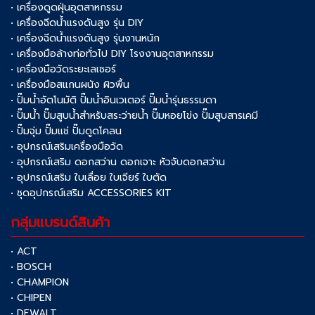
• เครื่องดูดฝุ่นอุตสาหกรรม
• เครื่องฉีดน้ำแรงดันสูง รุ่น DIY
• เครื่องฉีดน้ำแรงดันสูง รุ่นงานหนัก
• เครื่องมือล้างท่อทั่วไป DIY โรงงานอุตสาหกรรม
• เครื่องมือวัดระยะเลเซอร์
• เครื่องมือสแกนผนัง ผิวพื้น
• ปั๊มน้ำอัตโนมัติ ปั๊มน้ำอินเวเตอร์ ปั๊มน้ำรุ่นธรรมดา
• ปั๊มน้ำ ปั๊มสูบน้ำสำหรับสระว่ายน้ำ ปั๊มหอยโข่ง ปั๊มสูบสารเคมี
• ปั๊มจุ่ม ปั๊มแช่ ปั๊มดูดโคลน
• อุปกรณ์เสริมเครื่องมือวัด
• อุปกรณ์เสริม ดอกสว่าน ดอกเจาะ หัวจับดอกสว่าน
• อุปกรณ์เสริม ใบเลื่อย ใบเจียร์ ใบตัด
• ชุดอุปกรณ์เสริม ACCESSORIES KIT
กลุ่มแบรนด์สินค้า
• ACT
• BOSCH
• CHAMPION
• CHIPEN
• DEWALT