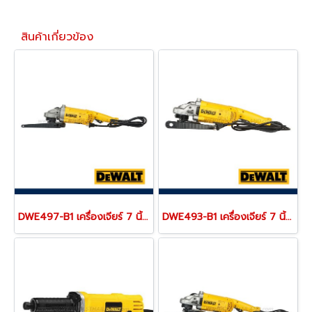
สินค้าเกี่ยวข้อง
DWE497-B1 เครื่องเจียร์ 7 นิ้ว / 180 มม. สวิตช์ไกปืน กำลังไฟ 2600W ความเร็วรอบ 8500RPM "DEWALT" ดีวอลท์
DWE493-B1 เครื่องเจียร์ 7 นิ้ว / 180 มม. สวิตช์ไกปืน กำลังไฟ 2200W ความเร็วรอบ 8500RPM "DEWALT" ดีวอลท์