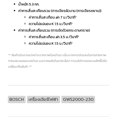
น้ำหนัก 5.3 กก.
ค่าการสั่นสะเทือนรวม (การเจียรผิวงาน (การเจียรหยาบ))
ค่าการสั่นสะเทือน ah 7 ม./วินาที²
ความไม่แน่นอน K 1.5 ม./วินาที²
ค่าการสั่นสะเทือนรวม (การขัดด้วยกระดาษทราย)
ค่าการสั่นสะเทือน ah 3.5 ม./วินาที²
ความไม่แน่นอน K 1.5 ม./วินาที²
** สินค้าจริงอาจแตกต่างจากภาพในหน้าจอ เนื่องจากการจัดแสงในการถ่ายภาพ
การแสดงผลของหน้าจอ และการผลิตในแต่ละล็อต ทางบริษัทฯขอสงวนสิทธิ์ไม่รับ
เปลี่ยน/คืนสินค้า **
BOSCH
เครื่องเจียร์ไฟฟ้า
GWS2000-230