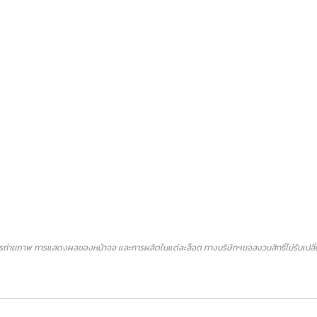
ถ่ายภาพ การแสดงผลของหน้าจอ และการผลิตในแต่ละล็อต ทางบริษัทฯขอสงวนสิทธิ์ไม่รับเปลี่ยน