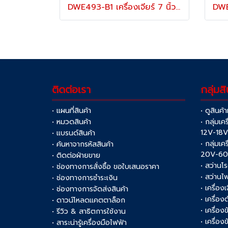
DWE493-B1 เครื่องเจียร์ 7 นิ้ว / 180 มม. สวิตช์ไกปืน กำลังไฟ 2200W ความเร็วรอบ 8500RPM "DEWALT" ดีวอลท์
ติดต่อเรา
กลุ่มสิ
• แผนที่สินค้า
• ดูสินค้
• หมวดสินค้า
• กลุ่มเค
12V-18
• แบรนด์สินค้า
• กลุ่มเค
• ค้นหาจากรหัสสินค้า
20V-6
• ติดต่อฝ่ายขาย
• สว่านโ
• ช่องทางการสั่งซื้อ ขอใบเสนอราคา
• สว่านไ
• ช่องทางการชำระเงิน
• เครื่อง
• ช่องทางการจัดส่งสินค้า
• เครื่อ
• ดาวน์โหลดแคตตาล็อก
• เครื่องข
• รีวิว & สาธิตการใช้งาน
• เครื่อ
• สาระน่ารู้เครื่องมือไฟฟ้า