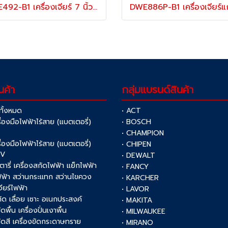
DWE492-B1 เครื่องเจียร์ 7 นิ้ว / 180 มม. สวิตช์ไกปืน กำลังไฟ 2200W ความเร็วรอบ 6600RPM "DEWALT" ดีวอลท์
นค้า
กลุ่มแบรนด์สินค้า
าทั้งหมด
• ACT
รื่องมือไฟฟ้าไร้สาย (แบตเตอรี่)
• BOSCH
V
• CHAMPION
รื่องมือไฟฟ้าไร้สาย (แบตเตอรี่)
• CHIPEN
0V
• DEWALT
รตารี่ เครื่องสกัดไฟฟ้า แย็กไฟฟ้า
• FANCY
ฟฟ้า สว่านกระแทก สว่านไขควง
• KARCHER
เจียร์ไฟฟ้า
• LAVOR
งตัด เลื่อย เซาะ อเนกประสงค์
• MAKITA
ัดพื้น เครื่องปั่นเงาพื้น
• MILWAUKEE
งขัดสี เครื่องขัดกระดาษทราย
• MIRANO