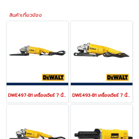
สินค้าเกี่ยวข้อง
DWE497-B1 เครื่องเจียร์ 7 นิ้ว / 180 มม. สวิตช์ไกปืน กำลังไฟ 2600W ความเร็วรอบ 8500RPM "DEWALT" ดีวอลท์
DWE493-B1 เครื่องเจียร์ 7 นิ้ว / 180 มม. สวิตช์ไกปืน กำลังไฟ 2200W ความเร็วรอบ 8500RPM "DEWALT" ดีวอลท์