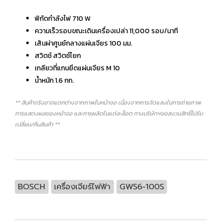
พิกัดกำลังไฟ 710 W
ความเร็วรอบขณะเดินเครื่องเปล่า 11,000 รอบ/นาที
เส้นผ่าศูนย์กลางแผ่นเจียร 100 มม.
สวิตช์ สวิตช์โยก
เกลียวที่แกนยึดแผ่นเจียร M 10
น้ำหนัก 1.6 กก.
** สินค้าจริงอาจแตกต่างจากภาพในหน้าจอ เนื่องจากการจัดแสงในการถ่ายภาพ
การแสดงผลของหน้าจอ และการผลิตในแต่ละล็อต ทางบริษัทฯขอสงวนสิทธิ์ไม่รับ
เปลี่ยน/คืนสินค้า **
BOSCH
เครื่องเจียร์ไฟฟ้า
GWS6-100S