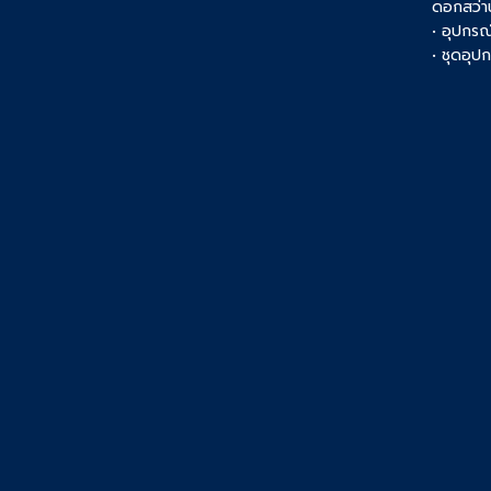
ดอกสว่า
• อุปกรณ์
• ชุดอุ