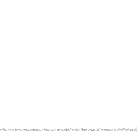
ถ่ายภาพ การแสดงผลของหน้าจอ และการผลิตในแต่ละล็อต ทางบริษัทฯขอสงวนสิทธิ์ไม่รับเปลี่ยน