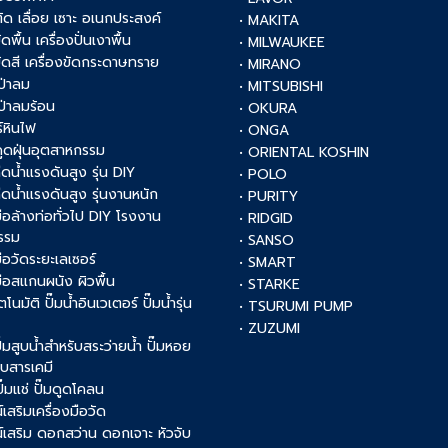
งตัด เลื่อย เซาะ อเนกประสงค์
• MAKITA
ัดพื้น เครื่องปั่นเงาพื้น
• MILWAUKEE
งขัดสี เครื่องขัดกระดาษทราย
• MIRANO
เป่าลม
• MITSUBISHI
เป่าลมร้อน
• OKURA
์หินไฟ
• ONGA
งดูดฝุ่นอุตสาหกรรม
• ORIENTAL KOSHIN
ฉีดน้ำแรงดันสูง รุ่น DIY
• POLO
ฉีดน้ำแรงดันสูง รุ่นงานหนัก
• PURITY
งมือล้างท่อทั่วไป DIY โรงงาน
• RIDGID
รรม
• SANSO
มือวัดระยะเลเซอร์
• SMART
งมือสแกนผนัง ผิวพื้น
• STARKE
ัตโนมัติ ปั๊มน้ำอินเวเตอร์ ปั๊มน้ำรุ่น
• TSURUMI PUMP
• ZUZUMI
 ปั๊มสูบน้ำสำหรับสระว่ายน้ำ ปั๊มหอย
สูบสารเคมี
 ปั๊มแช่ ปั๊มดูดโคลน
เสริมเครื่องมือวัด
์เสริม ดอกสว่าน ดอกเจาะ หัวจับ