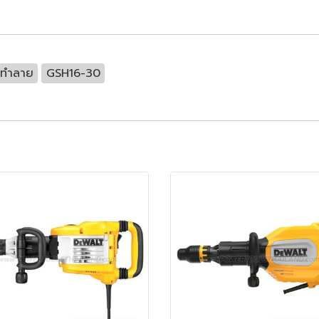
ัดทำลาย
GSH16-30