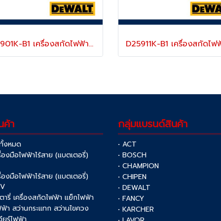
D25901K-B1 เครื่องสกัดไฟฟ้า (แย็กไฟฟ้า) 10 กก. SDS-MAX 1550 วัตต์ มีระบบลดแรงสั่นสะเทือน ปรับความเร็วได้ "DEWALT" ดีวอลท์ "รุ่นยอดนิยม"
นค้า
กลุ่มแบรนด์สินค้า
าทั้งหมด
• ACT
รื่องมือไฟฟ้าไร้สาย (แบตเตอรี่)
• BOSCH
V
• CHAMPION
รื่องมือไฟฟ้าไร้สาย (แบตเตอรี่)
• CHIPEN
0V
• DEWALT
รตารี่ เครื่องสกัดไฟฟ้า แย็กไฟฟ้า
• FANCY
ฟฟ้า สว่านกระแทก สว่านไขควง
• KARCHER
เจียร์ไฟฟ้า
• LAVOR