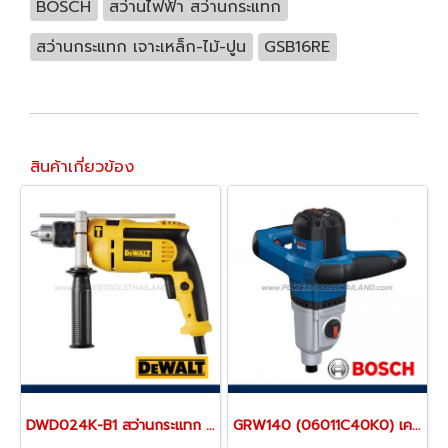
BOSCH
สว่านไฟฟ้า สว่านกระแทก
สว่านกระแทก เจาะเหล็ก-ไม้-ปูน
GSB16RE
สินค้าเกี่ยวข้อง
DWD024K-B1 สว่านกระแทก 1/2" (13 มม.) 650 วัตต์ / 2800RPM "DEWALT" ดีวอลท์
GRW140 (06011C40K0) เครื่องปั่นสารละลาย 1400 วัตต์ BOSCH