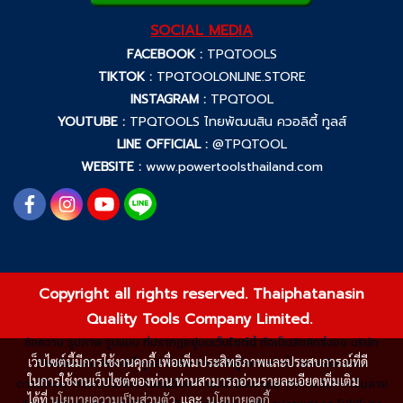
SOCIAL MEDIA
FACEBOOK :
TPQTOOLS
TIKTOK :
TPQTOOLONLINE.STORE
INSTAGRAM :
TPQTOOL
YOUTUBE :
TPQTOOLS ไทยพัฒนสิน ควอลิตี้ ทูลส์
LINE OFFICIAL :
@TPQTOOL
WEBSITE :
www.powertoolsthailand.com
Copyright all rights reserved. Thaiphatanasin
Quality Tools Company Limited.
ข้อความ รูปภาพ รูปแบบ ที่ปรากฏอยู่บนเว็บไซต์นี้ ถือเป็นลิขสิทธิ์ของ บริษัท
เว็บไซต์นี้มีการใช้งานคุกกี้ เพื่อเพิ่มประสิทธิภาพและประสบการณ์ที่ดี
ไทยพัฒนสิน ควอลิตี้ ทูลส์ จำกัด ห้ามมิให้ผู้ใดกระทำซ้ำ ลอกเลียนแบบ
ในการใช้งานเว็บไซต์ของท่าน ท่านสามารถอ่านรายละเอียดเพิ่มเติม
ดาวน์โหลด หรือนำไปใช้ประโยชน์อื่นใดโดยไม่ได้รับอนุญาตจากบริษัทฯ เป็นลาย
ได้ที่
นโยบายความเป็นส่วนตัว
และ
นโยบายคุกกี้