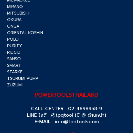
• MILWAUKEE
• MIRANO
• MITSUBISHI
• OKURA
• ONGA
• ORIENTAL KOSHIN
• POLO
• PURITY
• RIDGID
• SANSO
• SMART
• STARKE
• TSURUMI PUMP
• ZUZUMI
POWERTOOLSTHAILAND
CALL CENTER : 02-4898958-9
LINE ไอดี : @tpqtool (มี @ ด้านหน้า)
E-MAIL
:
info@tpqtools.com