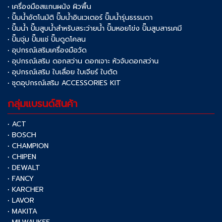
• เครื่องมือสแกนผนัง ผิวพื้น
• ปั๊มน้ำอัตโนมัติ ปั๊มน้ำอินเวเตอร์ ปั๊มน้ำรุ่นธรรมดา
• ปั๊มน้ำ ปั๊มสูบน้ำสำหรับสระว่ายน้ำ ปั๊มหอยโข่ง ปั๊มสูบสารเคมี
• ปั๊มจุ่ม ปั๊มแช่ ปั๊มดูดโคลน
• อุปกรณ์เสริมเครื่องมือวัด
• อุปกรณ์เสริม ดอกสว่าน ดอกเจาะ หัวจับดอกสว่าน
• อุปกรณ์เสริม ใบเลื่อย ใบเจียร์ ใบตัด
• ชุดอุปกรณ์เสริม ACCESSORIES KIT
กลุ่มแบรนด์สินค้า
• ACT
• BOSCH
• CHAMPION
• CHIPEN
• DEWALT
• FANCY
• KARCHER
• LAVOR
• MAKITA