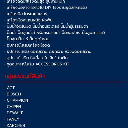
• เครื่องฉีดน้ำแรงดันสูง รุ่นงานหนัก
• เครื่องมือล้างท่อทั่วไป DIY โรงงานอุตสาหกรรม
• เครื่องมือวัดระยะเลเซอร์
• เครื่องมือสแกนผนัง ผิวพื้น
• ปั๊มน้ำอัตโนมัติ ปั๊มน้ำอินเวเตอร์ ปั๊มน้ำรุ่นธรรมดา
• ปั๊มน้ำ ปั๊มสูบน้ำสำหรับสระว่ายน้ำ ปั๊มหอยโข่ง ปั๊มสูบสารเคมี
• ปั๊มจุ่ม ปั๊มแช่ ปั๊มดูดโคลน
• อุปกรณ์เสริมเครื่องมือวัด
• อุปกรณ์เสริม ดอกสว่าน ดอกเจาะ หัวจับดอกสว่าน
• อุปกรณ์เสริม ใบเลื่อย ใบเจียร์ ใบตัด
• ชุดอุปกรณ์เสริม ACCESSORIES KIT
กลุ่มแบรนด์สินค้า
• ACT
• BOSCH
• CHAMPION
• CHIPEN
• DEWALT
• FANCY
• KARCHER