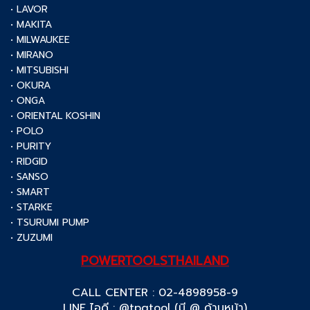
• LAVOR
• MAKITA
• MILWAUKEE
• MIRANO
• MITSUBISHI
• OKURA
• ONGA
• ORIENTAL KOSHIN
• POLO
• PURITY
• RIDGID
• SANSO
• SMART
• STARKE
• TSURUMI PUMP
• ZUZUMI
POWERTOOLSTHAILAND
CALL CENTER : 02-4898958-9
LINE ไอดี : @tpqtool (มี @ ด้านหน้า)