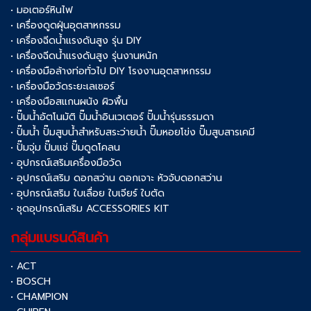
• มอเตอร์หินไฟ
• เครื่องดูดฝุ่นอุตสาหกรรม
• เครื่องฉีดน้ำแรงดันสูง รุ่น DIY
• เครื่องฉีดน้ำแรงดันสูง รุ่นงานหนัก
• เครื่องมือล้างท่อทั่วไป DIY โรงงานอุตสาหกรรม
• เครื่องมือวัดระยะเลเซอร์
• เครื่องมือสแกนผนัง ผิวพื้น
• ปั๊มน้ำอัตโนมัติ ปั๊มน้ำอินเวเตอร์ ปั๊มน้ำรุ่นธรรมดา
• ปั๊มน้ำ ปั๊มสูบน้ำสำหรับสระว่ายน้ำ ปั๊มหอยโข่ง ปั๊มสูบสารเคมี
• ปั๊มจุ่ม ปั๊มแช่ ปั๊มดูดโคลน
• อุปกรณ์เสริมเครื่องมือวัด
• อุปกรณ์เสริม ดอกสว่าน ดอกเจาะ หัวจับดอกสว่าน
• อุปกรณ์เสริม ใบเลื่อย ใบเจียร์ ใบตัด
• ชุดอุปกรณ์เสริม ACCESSORIES KIT
กลุ่มแบรนด์สินค้า
• ACT
• BOSCH
• CHAMPION