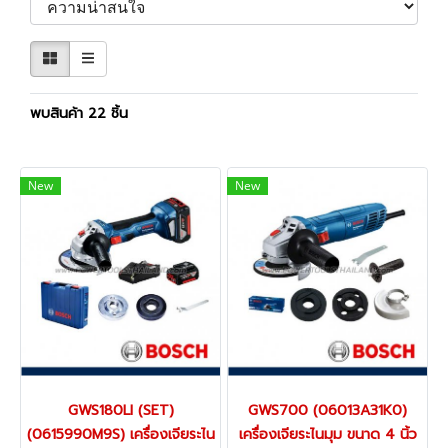
พบสินค้า 22 ชิ้น
New
New
GWS180LI (SET)
GWS700 (06013A31K0)
(0615990M9S) เครื่องเจียระไน
เครื่องเจียระไนมุม ขนาด 4 นิ้ว