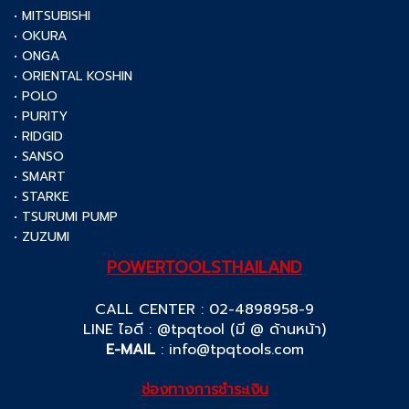
• MITSUBISHI
• OKURA
• ONGA
• ORIENTAL KOSHIN
• POLO
• PURITY
• RIDGID
• SANSO
• SMART
• STARKE
• TSURUMI PUMP
• ZUZUMI
POWERTOOLSTHAILAND
CALL CENTER : 02-4898958-9
LINE ไอดี : @tpqtool (มี @ ด้านหน้า)
E-MAIL
:
info@tpqtools.com
ช่องทางการชำระเงิน