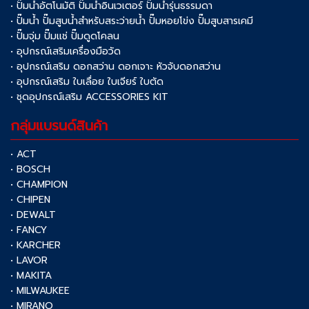
• ปั๊มน้ำอัตโนมัติ ปั๊มน้ำอินเวเตอร์ ปั๊มน้ำรุ่นธรรมดา
• ปั๊มน้ำ ปั๊มสูบน้ำสำหรับสระว่ายน้ำ ปั๊มหอยโข่ง ปั๊มสูบสารเคมี
• ปั๊มจุ่ม ปั๊มแช่ ปั๊มดูดโคลน
• อุปกรณ์เสริมเครื่องมือวัด
• อุปกรณ์เสริม ดอกสว่าน ดอกเจาะ หัวจับดอกสว่าน
• อุปกรณ์เสริม ใบเลื่อย ใบเจียร์ ใบตัด
• ชุดอุปกรณ์เสริม ACCESSORIES KIT
กลุ่มแบรนด์สินค้า
• ACT
• BOSCH
• CHAMPION
• CHIPEN
• DEWALT
• FANCY
• KARCHER
• LAVOR
• MAKITA
• MILWAUKEE
• MIRANO