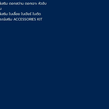
์เสริม ดอกสว่าน ดอกเจาะ หัวจับ
น
เสริม ใบเลื่อย ใบเจียร์ ใบตัด
ปกรณ์เสริม ACCESSORIES KIT