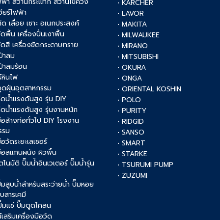
ฟฟ้า สว่านกระแทก สว่านไขควง
• KARCHER
เจียร์ไฟฟ้า
• LAVOR
งตัด เลื่อย เซาะ อเนกประสงค์
• MAKITA
ัดพื้น เครื่องปั่นเงาพื้น
• MILWAUKEE
งขัดสี เครื่องขัดกระดาษทราย
• MIRANO
เป่าลม
• MITSUBISHI
เป่าลมร้อน
• OKURA
์หินไฟ
• ONGA
งดูดฝุ่นอุตสาหกรรม
• ORIENTAL KOSHIN
ฉีดน้ำแรงดันสูง รุ่น DIY
• POLO
ฉีดน้ำแรงดันสูง รุ่นงานหนัก
• PURITY
งมือล้างท่อทั่วไป DIY โรงงาน
• RIDGID
รรม
• SANSO
มือวัดระยะเลเซอร์
• SMART
งมือสแกนผนัง ผิวพื้น
• STARKE
ัตโนมัติ ปั๊มน้ำอินเวเตอร์ ปั๊มน้ำรุ่น
• TSURUMI PUMP
• ZUZUMI
 ปั๊มสูบน้ำสำหรับสระว่ายน้ำ ปั๊มหอย
สูบสารเคมี
 ปั๊มแช่ ปั๊มดูดโคลน
เสริมเครื่องมือวัด