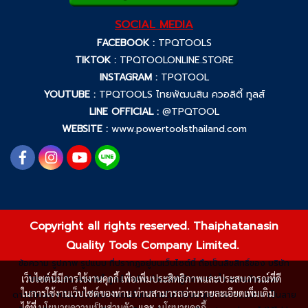
SOCIAL MEDIA
FACEBOOK :
TPQTOOLS
TIKTOK :
TPQTOOLONLINE.STORE
INSTAGRAM :
TPQTOOL
YOUTUBE :
TPQTOOLS ไทยพัฒนสิน ควอลิตี้ ทูลส์
LINE OFFICIAL :
@TPQTOOL
WEBSITE :
www.powertoolsthailand.com
Copyright all rights reserved. Thaiphatanasin
Quality Tools Company Limited.
ข้อความ รูปภาพ รูปแบบ ที่ปรากฏอยู่บนเว็บไซต์นี้ ถือเป็นลิขสิทธิ์ของ บริษัท
เว็บไซต์นี้มีการใช้งานคุกกี้ เพื่อเพิ่มประสิทธิภาพและประสบการณ์ที่ดี
ไทยพัฒนสิน ควอลิตี้ ทูลส์ จำกัด ห้ามมิให้ผู้ใดกระทำซ้ำ ลอกเลียนแบบ
ในการใช้งานเว็บไซต์ของท่าน ท่านสามารถอ่านรายละเอียดเพิ่มเติม
ดาวน์โหลด หรือนำไปใช้ประโยชน์อื่นใดโดยไม่ได้รับอนุญาตจากบริษัทฯ เป็นลาย
ได้ที่
นโยบายความเป็นส่วนตัว
และ
นโยบายคุกกี้