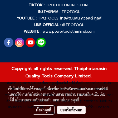
TIKTOK :
TPQTOOLONLINE.STORE
INSTAGRAM :
TPQTOOL
YOUTUBE :
TPQTOOLS ไทยพัฒนสิน ควอลิตี้ ทูลส์
LINE OFFICIAL :
@TPQTOOL
WEBSITE :
www.powertoolsthailand.com
Copyright all rights reserved. Thaiphatanasin
Quality Tools Company Limited.
ข้อความ รูปภาพ รูปแบบ ที่ปรากฏอยู่บนเว็บไซต์นี้ ถือเป็นลิขสิทธิ์ของ บริษัท
เว็บไซต์นี้มีการใช้งานคุกกี้ เพื่อเพิ่มประสิทธิภาพและประสบการณ์ที่ดี
ไทยพัฒนสิน ควอลิตี้ ทูลส์ จำกัด ห้ามมิให้ผู้ใดกระทำซ้ำ ลอกเลียนแบบ
ในการใช้งานเว็บไซต์ของท่าน ท่านสามารถอ่านรายละเอียดเพิ่มเติม
ดาวน์โหลด หรือนำไปใช้ประโยชน์อื่นใดโดยไม่ได้รับอนุญาตจากบริษัทฯ เป็นลาย
ได้ที่
นโยบายความเป็นส่วนตัว
และ
นโยบายคุกกี้
ลักษณ์อักษร หากพบว่ามีการละเมิด นำข้อความ หรือ รูปภาพต่างๆ ไปใช้ไม่ว่า
ส่วนใดส่วนหนึ่งหรือทั้งหมดของเว็บไซต์ ทางบริษัทฯ มีสิทธิ์ดำเนินการตาม
ตั้งค่าคุกกี้
ยอมรับทั้งหมด
กฎหมายได้ทันที